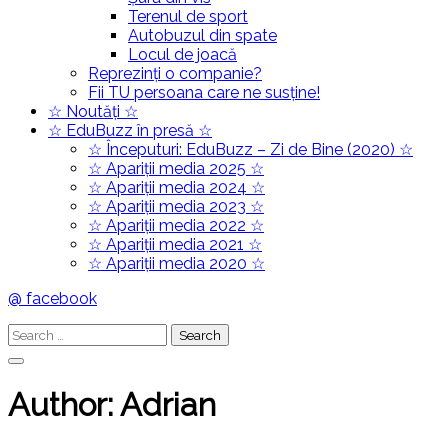
Terenul de sport
Autobuzul din spate
Locul de joacă
Reprezinți o companie?
Fii TU persoana care ne susține!
☆ Noutăți ☆
☆ EduBuzz în presă ☆
☆ Începuturi: EduBuzz – Zi de Bine (2020) ☆
☆ Apariții media 2025 ☆
☆ Apariții media 2024 ☆
☆ Apariții media 2023 ☆
☆ Apariții media 2022 ☆
☆ Apariții media 2021 ☆
☆ Apariții media 2020 ☆
@ facebook
Search
for:
Author:
Adrian