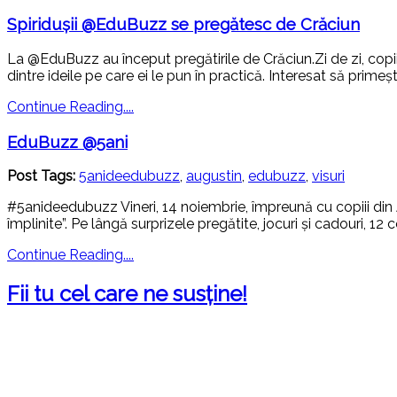
Spiridușii @EduBuzz se pregătesc de Crăciun
La @EduBuzz au început pregătirile de Crăciun.Zi de zi, copii
dintre ideile pe care ei le pun în practică. Interesat să primești
Continue Reading....
EduBuzz @5ani
Post Tags:
5anideedubuzz
,
augustin
,
edubuzz
,
visuri
#5anideedubuzz Vineri, 14 noiembrie, împreună cu copiii din A
împlinite”. Pe lângă surprizele pregătite, jocuri și cadouri, 12 c
Continue Reading....
Fii tu cel care ne susține!