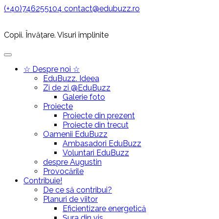
Skip
(+40)746255104
contact@edubuzz.ro
to
content
Copii. Învățare. Visuri împlinite
Primary
Menu
☆ Despre noi ☆
EduBuzz. Ideea
Zi de zi @EduBuzz
Galerie foto
Proiecte
Proiecte din prezent
Proiecte din trecut
Oamenii EduBuzz
Ambasadori EduBuzz
Voluntari EduBuzz
despre Augustin
Provocările
Contribuie!
De ce să contribui?
Planuri de viitor
Eficientizare energetică
Șura din vis