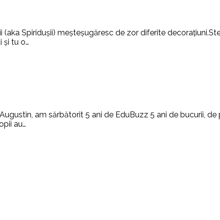
i (aka Spiridușii) meșteșugăresc de zor diferite decorațiuni.S
 și tu o…
ugustin, am sărbătorit 5 ani de EduBuzz 5 ani de bucurii, de pr
opii au…