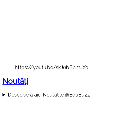
https://youtu.be/skJ0bBpmJXo
Noutăți
Descoperă aici Noutățile @EduBuzz