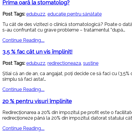
Prima oară la stomatolog?
Post Tags:
edubuzz
,
educație pentru sănătate
Tu cât de des vizitezi o clinică stomatologică? Poate o dată 
s-au confruntat cu grave probleme – tratamentul ”după…
Continue Reading....
3,5 % fac cât un vis împlinit!
Post Tags:
edubuzz
,
redirectioneaza
,
sustine
Știai că an de an, ca angajat, poți decide ce să faci cu (3,5% 
simplu să faci asta!…
Continue Reading....
20 % pentru visuri împlinite
Redirecționarea a 20% din impozitul pe profit este o facilitate
redirecționeze până la 20% din impozitul datorat statului căt
Continue Reading....