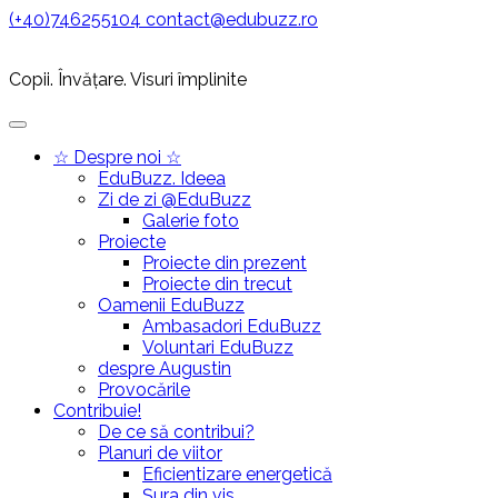
Skip
(+40)746255104
contact@edubuzz.ro
to
content
Copii. Învățare. Visuri împlinite
Primary
Menu
☆ Despre noi ☆
EduBuzz. Ideea
Zi de zi @EduBuzz
Galerie foto
Proiecte
Proiecte din prezent
Proiecte din trecut
Oamenii EduBuzz
Ambasadori EduBuzz
Voluntari EduBuzz
despre Augustin
Provocările
Contribuie!
De ce să contribui?
Planuri de viitor
Eficientizare energetică
Șura din vis