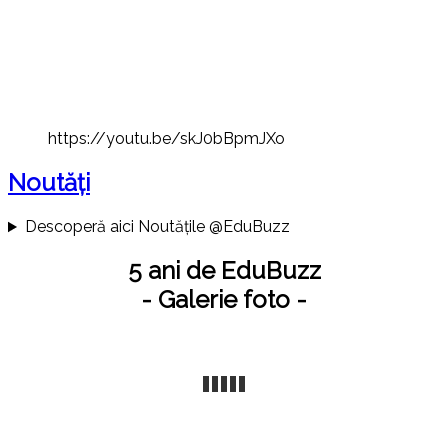
https://youtu.be/skJ0bBpmJXo
Noutăți
Descoperă aici Noutățile @EduBuzz
5 ani de EduBuzz
- Galerie foto -