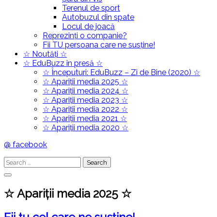
Terenul de sport
Autobuzul din spate
Locul de joacă
Reprezinți o companie?
Fii TU persoana care ne susține!
☆ Noutăți ☆
☆ EduBuzz în presă ☆
☆ Începuturi: EduBuzz – Zi de Bine (2020) ☆
☆ Apariții media 2025 ☆
☆ Apariții media 2024 ☆
☆ Apariții media 2023 ☆
☆ Apariții media 2022 ☆
☆ Apariții media 2021 ☆
☆ Apariții media 2020 ☆
@ facebook
Search
for:
☆ Apariții media 2025 ☆