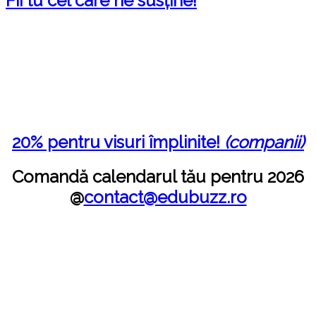
Fii tu cel care ne susține!
20% pentru visuri împlinite!
(companii)
Comandă calendarul tău pentru 2026
@
contact@edubuzz.ro